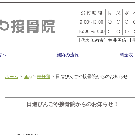
【代表施術者】笠井勇佑 【住
方へ
施術の流れ
料金表
ホーム
>
blog
>
未分類
>
日進びんごや接骨院からのお知らせ！
日進びんごや接骨院からのお知らせ！