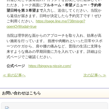
ただき、トーク画面に
フルネーム・希望メニュー・予約希
望日時を第３希望まで
入力し、送信してください。当院か
ら返信が届きます。日時が決定したら予約完了です！ぜひ
ご利用ください。
https://page.line.me/738misgp?
openQrModal=true
当院は理学的な面からのアプローチを取り入れ、効果が高
い施術を行っています。 捻挫や肉離れといった日常やスポ
ーツのケガから、肩や腰の痛みなど、普段の生活に支障を
来すような痛みの早期回復に力を入れています。詳細は公
式ページでご確認ください。
公式ページ
https://bingoya-nissin.com/
≪ 前の記事へ
次の記事へ ≫
お問い合わせはこちら