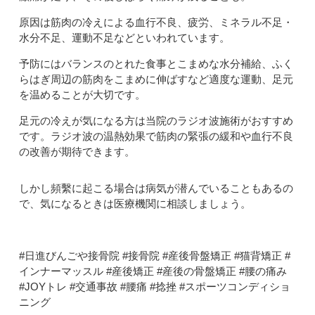
原因は筋肉の冷えによる血行不良、疲労、ミネラル不足・
水分不足、運動不足などといわれています。
予防にはバランスのとれた食事とこまめな水分補給、ふく
らはぎ周辺の筋肉をこまめに伸ばすなど適度な運動、足元
を温めることが大切です。
足元の冷えが気になる方は当院のラジオ波施術がおすすめ
です。ラジオ波の温熱効果で筋肉の緊張の緩和や血行不良
の改善が期待できます。
しかし頻繫に起こる場合は病気が潜んでいることもあるの
で、気になるときは医療機関に相談しましょう。
#日進びんごや接骨院 #接骨院 #産後骨盤矯正 #猫背矯正 #
インナーマッスル #産後矯正 #産後の骨盤矯正 #腰の痛み
#JOYトレ #交通事故 #腰痛 #捻挫 #スポーツコンディショ
ニング