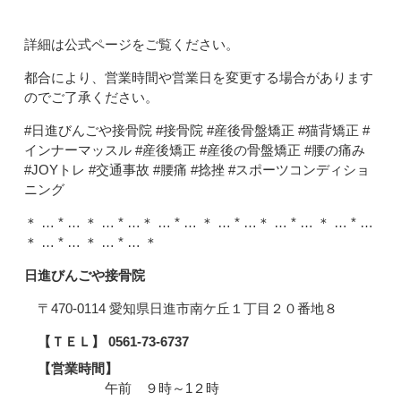
詳細は公式ページをご覧ください。
都合により、営業時間や営業日を変更する場合があります
のでご了承ください。
#日進びんごや接骨院 #接骨院 #産後骨盤矯正 #猫背矯正 #
インナーマッスル #産後矯正 #産後の骨盤矯正 #腰の痛み
#JOYトレ #交通事故 #腰痛 #捻挫 #スポーツコンディショ
ニング
＊ … * … ＊ … * …＊ … * … ＊ … * …＊ … * … ＊ … * …
＊ … * … ＊ … * … ＊
日進びんごや接骨院
〒470-0114 愛知県日進市南ケ丘１丁目２０番地８
【ＴＥＬ】 0561-73-6737
【営業時間】
午前 ９時～1２時