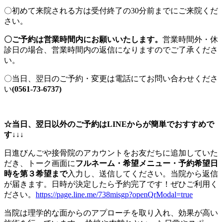
〇初めて来院される方は受付終了の30分前までにご来院くだ
さい。
〇ご予約は営業時間内にお願いいたします。
営業時間外・休
診日の場合、営業時間内の返信になりますのでご了承くださ
い。
〇当日、翌日のご予約・変更は電話にてお問い合わせくださ
い
(0561-73-6737)
☆当日、翌日以外のご予約はLINEからが簡単でおすすめで
す↓↓↓
日進びんごや接骨院のアカウントをお友だちに追加していた
だき、トーク画面に
フルネーム・希望メニュー・予約希望日
時を第３希望まで
入力し、送信してください。当院から返信
が届きます。日時が決定したら予約完了です！ぜひご利用く
ださい。
https://page.line.me/738misgp?openQrModal=true
当院は理学的な面からのアプローチを取り入れ、効果が高い