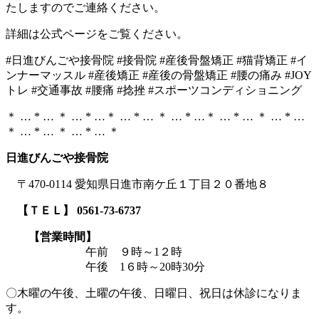
たしますのでご連絡ください。
詳細は公式ページをご覧ください。
#日進びんごや接骨院 #接骨院 #産後骨盤矯正 #猫背矯正 #イ
ンナーマッスル #産後矯正 #産後の骨盤矯正 #腰の痛み #JOY
トレ #交通事故 #腰痛 #捻挫 #スポーツコンディショニング
＊ … * … ＊ … * …＊ … * … ＊ … * …＊ … * … ＊ … * …
＊ … * … ＊ … * … ＊
日進びんごや接骨院
〒470-0114 愛知県日進市南ケ丘１丁目２０番地８
【ＴＥＬ】 0561-73-6737
【営業時間】
午前 ９時～1２時
午後 1６時～20時30分
〇木曜の午後、土曜の午後、日曜日、祝日は休診になりま
す。