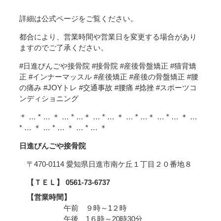
詳細は公式ページをご覧ください。
都合により、営業時間や営業日を変更する場合があり
ますのでご了承ください。
#日進びんごや接骨院 #接骨院 #産後骨盤矯正 #猫背矯
正 #インナーマッスル #産後矯正 #産後の骨盤矯正 #腰
の痛み #JOYトレ #交通事故 #腰痛 #捻挫 #スポーツコ
ンディショニング
＊ … * … ＊ … * …＊ … * … ＊ … * …＊ … * … ＊ …
* … ＊ … * … ＊ … * … ＊
日進びんごや接骨院
〒470-0114 愛知県日進市南ケ丘１丁目２０番地８
【ＴＥＬ】 0561-73-6737
【営業時間】
午前 ９時～1２時
午後 1６時～20時30分